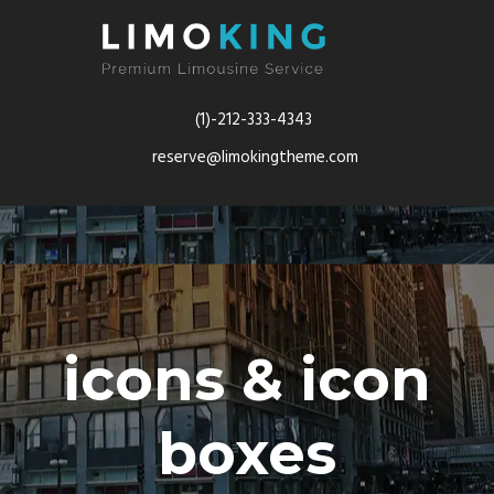
(1)-212-333-4343
reserve@limokingtheme.com
icons & icon
boxes