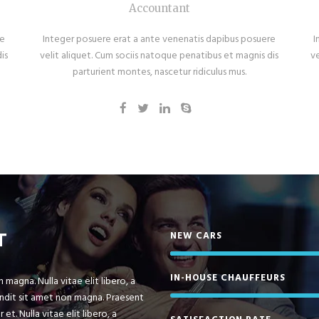
Accountant
re
Integer posuere erat a ante venenatis dapibus posuere
I
is
velit aliquet. Cum sociis natoque penatibus et magnis dis
v
parturient montes, nascetur ridiculus mus.
T
NEW CARS
IN-HOUSE CHAUFFEURS
magna. Nulla vitae elit libero, a
andit sit amet non magna. Praesent
t. Nulla vitae elit libero, a