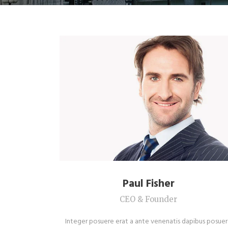
Paul Fisher
CEO & Founder
Integer posuere erat a ante venenatis dapibus posue