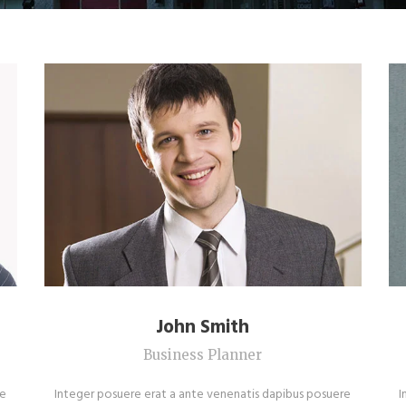
John Smith
Business Planner
re
Integer posuere erat a ante venenatis dapibus posuere
I