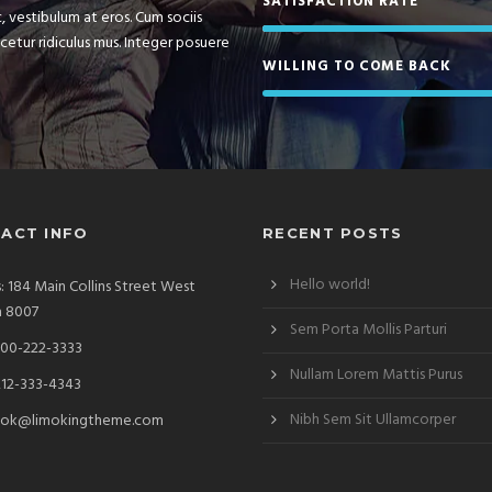
SATISFACTION RATE
, vestibulum at eros. Cum sociis
etur ridiculus mus. Integer posuere
WILLING TO COME BACK
ACT INFO
RECENT POSTS
Hello world!
: 184 Main Collins Street West
a 8007
Sem Porta Mollis Parturi
00-222-3333
Nullam Lorem Mattis Purus
212-333-4343
Nibh Sem Sit Ullamcorper
ok@limokingtheme.com