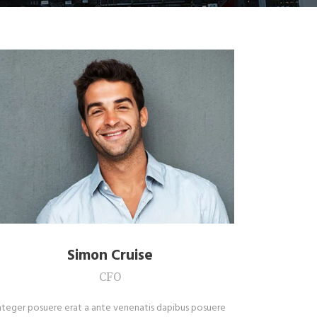
Simon Cruise
CFO
nteger posuere erat a ante venenatis dapibus posuere