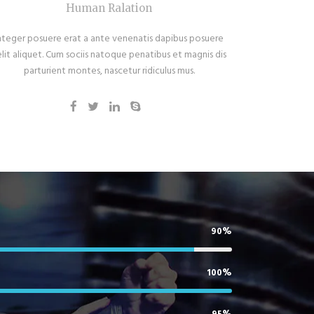
Human Ralation
nteger posuere erat a ante venenatis dapibus posuere
elit aliquet. Cum sociis natoque penatibus et magnis dis
parturient montes, nascetur ridiculus mus.
90%
100%