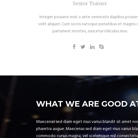
Senior Trainer
Integer posuere erat a ante venenatis dapibus posue
velit aliquet. Cum sociis natoque penatibus et magnis d
parturient montes, nascetur ridiculus mus.
WHAT WE ARE GOOD A
Maecenas sed diam eget risus varius blandit sit amet non 
pharetra augue. Maecenas sed diam eget risus varius bl
commodo cursus magna, vel scelerisque nisl consectetur e